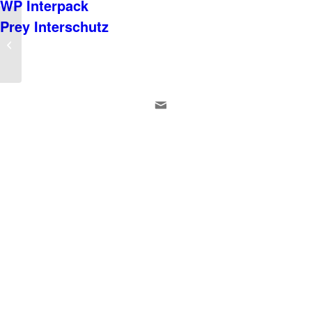
WP Interpack
Prey Interschutz
WP Interpack
info@messebau-hannove
hoffmann Dienstleistungen
für die werbende Wirtschaf
Gretlade 5
31319 Höver