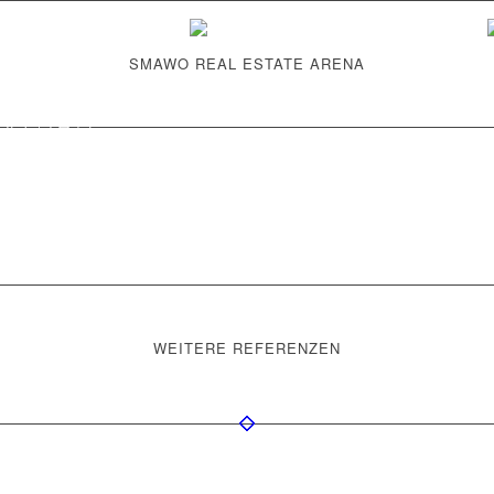
eferenzen
Kontakt
Deutsch
Deutsch
de
SMAWO REAL ESTATE ARENA
Individualbau
Systembau
WEITERE REFERENZEN